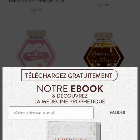
Douceur florale exotique 120gr
€
€
5.0/5 (1 avis)
5.0/5 (1 avis)
MIEL ROSE DE RUSSIE
Miel de Nigelle d’Égypte
€
€
5.0/5 (7 avis)
5.0/5 (2 avis)