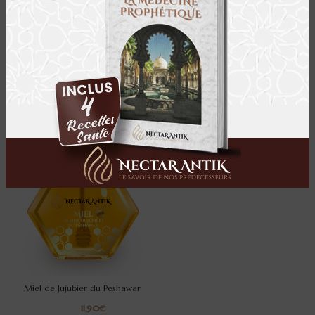
MIEL BLANC DU KIRGHIZISTAN
MIEL SIDR YEMEN
€
€
5.0/5 (8 avis)
5.0/5 (2 avis)
Miel de Jujubier du Peshawar
€