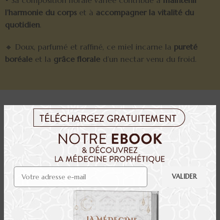
• Sa composition florale variée contribue à
maintenir
l’harmonie du corps
et à
accompagner la vitalité du
quotidien
.
🔸 Doux, parfumé et raffiné, ce miel incarne la
pureté
boréale
et la
grâce florale
d’un nectar venu du froid.
☕ CONSEILS D'UTILISATION
Le miel rose se savoure nature ou dans une boisson tiède
pour en apprécier la finesse.
Il accompagne parfaitement les yaourts, les fruits rouges
ou les infusions douces.
Pour préserver ses qualités, ne le chauffez pas au-delà de