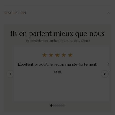
DESCRIPTION
Ils en parlent mieux que nous
Les expériences authentiques de nos clients
★★★★★
Excellent produit, je recommande fortement.
Très
qua
‹
AFID
›
son
cl