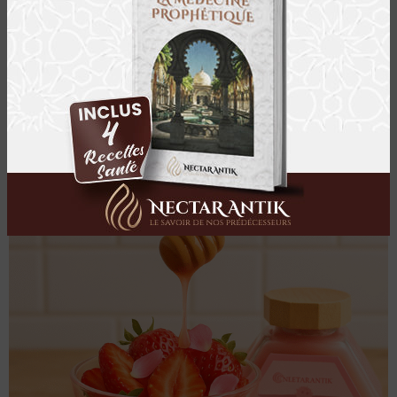
40 °C
.
Conservez-le à température ambiante, à l’abri de la
lumière.
🍰 Idée gourmande :
nappez une coupe de
fraises fraîches d’une cuillerée de miel rose et
ajoutez quelques pétales comestibles pour un
dessert floral et élégant.