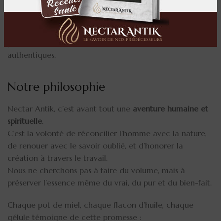
chaque geste a son importance.
Cet engagement se traduit par des produits au plus
proche de leur état naturel, à la fois nobles, sains et
authentiques.
Notre philosophie
Nectar Antik, c’est avant tout une
aventure humaine et
spirituelle
.
C’est la volonté de réconcilier l’homme avec la nature,
de renouer avec le savoir oublié, et d’honorer la
création à travers le travail.
Nous ne cherchons pas à faire du volume, mais à
préserver l’essence même du vrai, du pur et du bien-fait.
Chaque pot de miel, chaque flacon d’huile, chaque
gélule témoigne de cette promesse :