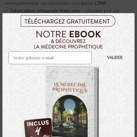
enregistrement au répertoire européen
CPNP
.
✅
Fabrication artisanale française
– chaque pot est
conditionné à la main
avec minutie.
✅
Traçabilité et respect des normes
– du choix des
matières premières jusqu’à la mise en pot.
Nos produits ne sont jamais industrialisés. Ils sont le fruit
d’un travail manuel, précis, et d’une attention constante
portée à la qualité.
Notre atelier
Tous nos produits sont
conditionnés à la main dans
notre atelier
, dans le respect total de leur intégrité.
Nous travaillons à
température ambiante
, sans additifs,
afin de préserver les vertus naturelles des ingrédients.
Notre démarche artisanale repose sur la sobriété, la
patience et l’observation : chaque étape compte,